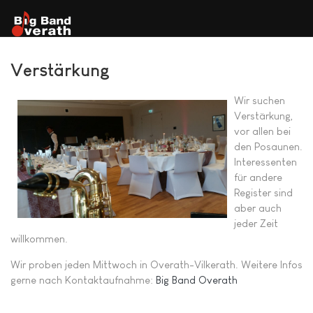
Verstärkung
Wir suchen
Verstärkung,
vor allen bei
den Posaunen.
Interessenten
für andere
Register sind
aber auch
jeder Zeit
willkommen.
Wir proben jeden Mittwoch in Overath-Vilkerath. Weitere Infos
gerne nach Kontaktaufnahme:
Big Band Overath