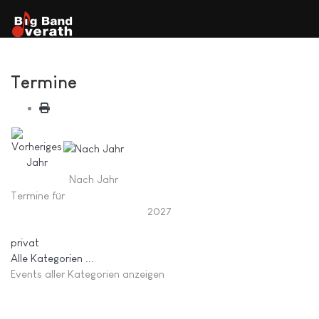
Termine
Nach Jahr
Termine für
2027
Limite der Paginierungsliste
privat
Alle Kategorien ...
Events aller Kategorien anzeigen